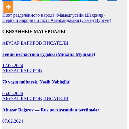
Навигация
Поэт разделённого народа (Мамедгусейн Шахрияр)
Первый народный поэт Азербайджана (Самед Вургун)
по
записям
СВЯЗАННЫЕ МАТЕРИАЛЫ
АБУЗАР БАГИРОВ
ПИСАТЕЛИ
Гений несчастной судьбы (Микаил Мушвиг)
12.06.2024
АБУЗАР БАГИРОВ
70 yaşın mübarək, Nəsib Nəbioğlu!
05.05.2024
АБУЗАР БАГИРОВ
ПИСАТЕЛИ
Abuzər Bağırov — Rus poeziyasından tərcümələr
07.02.2024