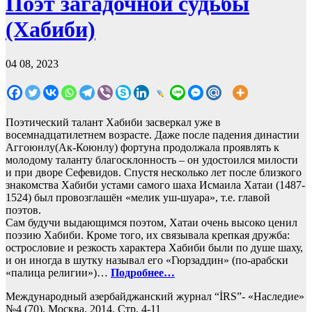
Поэт загадочной судьбы
(Хабиби)
04 08, 2023
Поэтический талант Хабиби засверкал уже в
восемнадцатилетнем возрасте. Даже после падения династии
Аггоюнлу(Ак-Коюнлу) фортуна продолжала проявлять к
молодому таланту благосклонность – он удостоился милости
и при дворе Сефевидов. Спустя несколько лет после близкого
знакомства Хабиби устами самого шаха Исмаила Хатаи (1487-
1524) был провозглашён «мелик уш-шуара», т.е. главой
поэтов.
Сам будучи выдающимся поэтом, Хатаи очень высоко ценил
поэзию Хабиби. Кроме того, их связывала крепкая дружба:
острословие и резкость характера Хабиби были по душе шаху,
и он иногда в шутку называл его «Гюрзаддин» (по-арабски
«палица религии»)…
Подробнее
…
Международный азербайджанский журнал “
İRS”-
«Наследие»
№4 (70), Москва, 2014. Стр. 4-11