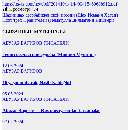
https://irs-az.com/new/pdf/201410/1414490415460688912.pdf
Просмотр:
474
Навигация
Шахиншах азербайджанской поэзии (Шах Исмаил Хатаи)
Поэт трёх Правителей (Нематулла Дилмагани Кишвери
по
записям
СВЯЗАННЫЕ МАТЕРИАЛЫ
АБУЗАР БАГИРОВ
ПИСАТЕЛИ
Гений несчастной судьбы (Микаил Мушвиг)
12.06.2024
АБУЗАР БАГИРОВ
70 yaşın mübarək, Nəsib Nəbioğlu!
05.05.2024
АБУЗАР БАГИРОВ
ПИСАТЕЛИ
Abuzər Bağırov — Rus poeziyasından tərcümələr
07.02.2024