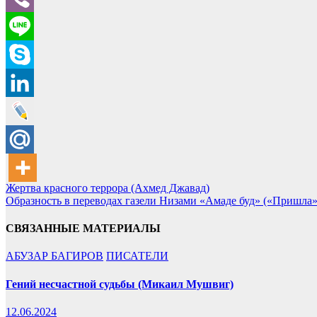
Навигация
Жертва красного террора (Ахмед Джавад)
Образность в переводах газели Низами «Амаде буд» («Пришла»
по
записям
СВЯЗАННЫЕ МАТЕРИАЛЫ
АБУЗАР БАГИРОВ
ПИСАТЕЛИ
Гений несчастной судьбы (Микаил Мушвиг)
12.06.2024