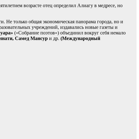
ятилетием возрасте отец определил Алиагу в медресе, но
ти. Не только общая экономическая панорама города, но и
разовательных учреждений, издавались новые газеты и
шуара»
(«Собрание поэ­тов») объединил вокруг себя немало
ннати, Самед Мансур
и др.
(Международный