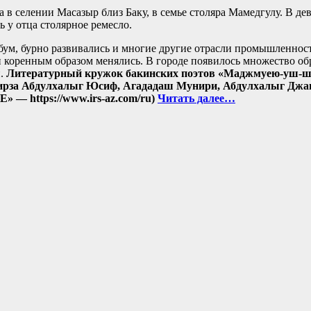
в селении Масазыр близ Баку, в семье столяра Мамедгулу. В дев
ь у отца столярное ремесло.
 бум, бурно развивались и мно­гие другие отрасли промышленнос
и коренным образом менялись. В городе появилось множество об
и.
Литературный кружок бакинских поэ­тов «Маджмуею-уш-
ирза Абдулхалыг Юсиф, Агададаш Мунири, Абдулхалыг Джа
 https://www.irs-az.com/ru)
Читать далее…