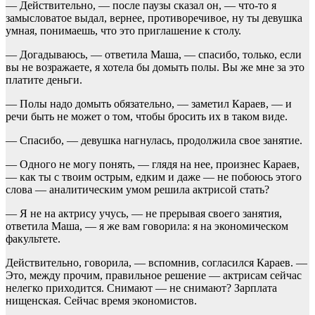
— Действительно, — после паузы сказал он, — что-то я
замысловатое выдал, вернее, противоречивое, ну ты девушка
умная, понимаешь, что это приглашение к столу.
— Догадываюсь, — ответила Маша, — спасибо, только, если
вы не возражаете, я хотела бы домыть полы. Вы же мне за это
платите деньги.
— Полы надо домыть обязательно, — заметил Караев, — и
речи быть не может о том, чтобы бросить их в таком виде.
— Спасибо, — девушка нагнулась, продолжила свое занятие.
— Одного не могу понять, — глядя на нее, произнес Караев,
— как ты с твоим острым, едким и даже — не побоюсь этого
слова — аналитическим умом решила актрисой стать?
— Я не на актрису учусь, — не прерывая своего занятия,
ответила Маша, — я же вам говорила: я на экономическом
факультете.
Действительно, говорила, — вспомнив, согласился Караев. —
Это, между прочим, правильное решение — актрисам сейчас
нелегко приходится. Снимают — не снимают? Зарплата
нищенская. Сейчас время экономистов.