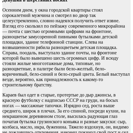
Осенним днем, у окна городской квартиры стоял
сорокалетний мужчина и смотрел во двор так
целеустремленно, словно надеялся получить ответ извне.
Взгляд его скользил по пейзажу современного микрорайона
— почта с шестью огромными цифрами на фронтоне,
разноцветье замусоренной пивными бутылками детской
площадки, здание телефонной станции. Слева на
возвышенности рябила разноцветьем детская площадка.
Справа, поодаль, выступало здание почты, на фронтоне
которой было вывешено шесть огромных цифр. И всюду
стояли жилые многоэтажные дома, типовые, но
разноцветные, в палитре были бело-желтый, бело-
коричневый, бело-синий и бело-серый цвета. Белый выступал
везде, вероятно, как принадлежность к какому-то
строительному братству.
Караев был одет в старые, протертые до дыр джинсы, в
красную футболку с надписью СССР на груди, на босых
ногах — массажные тапочки. Изрядно сед, роста выше
среднего, широк в плечах. За его спиной, посреди кухни, на
некрашеном деревянном столе, высилась радующая глаз
початая бутылка грузинского коньяка и разные закуски: сыр,
колбаса, масло, икра, буженина. Тяжело вздохнув, он, видимо
не дождавшись откровения, наконец покинул свой пост и сел