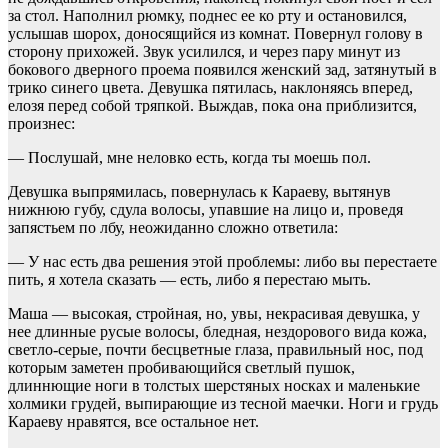
за стол. Наполнил рюмку, поднес ее ко рту и остановился,
услышав шорох, доносящийся из комнат. Повернул голову в
сторону прихожей. Звук усилился, и через пару минут из
бокового дверного проема появился женский зад, затянутый в
трико синего цвета. Девушка пятилась, наклоняясь вперед,
елозя перед собой тряпкой. Выждав, пока она приблизится,
произнес:
— Послушай, мне неловко есть, когда ты моешь пол.
Девушка выпрямилась, повернулась к Караеву, вытянув
нижнюю губу, сдула волосы, упавшие на лицо и, проведя
запястьем по лбу, неожиданно сложно ответила:
— У нас есть два решения этой проблемы: либо вы перестаете
пить, я хотела сказать — есть, либо я перестаю мыть.
Маша — высокая, стройная, но, увы, некрасивая девушка, у
нее длинные русые волосы, бледная, нездорового вида кожа,
светло-серые, почти бесцветные глаза, правильный нос, под
которым заметен пробивающийся светлый пушок,
длиннющие ноги в толстых шерстяных носках и маленькие
холмики грудей, выпирающие из тесной маечки. Ноги и грудь
Караеву нравятся, все остальное нет.