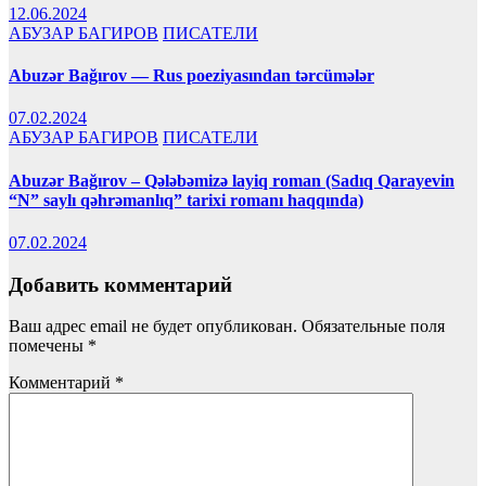
12.06.2024
АБУЗАР БАГИРОВ
ПИСАТЕЛИ
Abuzər Bağırov — Rus poeziyasından tərcümələr
07.02.2024
АБУЗАР БАГИРОВ
ПИСАТЕЛИ
Abuzər Bağırov – Qələbəmizə layiq roman (Sadıq Qarayevin
“N” saylı qəhrəmanlıq” tarixi romanı haqqında)
07.02.2024
Добавить комментарий
Ваш адрес email не будет опубликован.
Обязательные поля
помечены
*
Комментарий
*