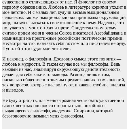
существенно отличающихся от нас. Я филолог по своему
первому образованию. Любовь к литературе корнями уходит в
мое детство. И с малых лет, будучи весьма эмоциональным
человеком, так же эмоционально воспринимала окружающий
мир, пытаясь высказать свое отношение к нему. Надеюсь, это
получается в моих стихах и прозе. Свидетельством этому
считаю прием меня в члены Союза писателей Азербайджана и
номинации на престижные российские поэтические премии.
Несмотря на это, называть себя поэтом или писателем не буду.
Пусть об этом судят мои читатели.
И наконец, о философии. Дословно смысл этого понятия —
любовь к мудрости. В таком случае все мы философы. Ведь
каждый из нас, анализируя окружающую действительность,
делает для себя какие-то выводы. Разница лишь в том,
насколько общественно значим предмет наших размышлений,
тех вопросов, которые нас волнуют, и какова глубина анализа
и выводов.
Не буду отрицать, для меня огромная честь быть удостоенной
самых лестных оценок со стороны ныне покойного
выдающегося философа, академика Спиркина, который
безоговорочно называл меня философом.