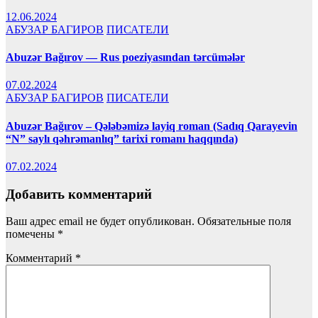
12.06.2024
АБУЗАР БАГИРОВ
ПИСАТЕЛИ
Abuzər Bağırov — Rus poeziyasından tərcümələr
07.02.2024
АБУЗАР БАГИРОВ
ПИСАТЕЛИ
Abuzər Bağırov – Qələbəmizə layiq roman (Sadıq Qarayevin
“N” saylı qəhrəmanlıq” tarixi romanı haqqında)
07.02.2024
Добавить комментарий
Ваш адрес email не будет опубликован.
Обязательные поля
помечены
*
Комментарий
*