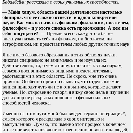
Бадалбейли рассказала о своих уникальных способностях.
— Майя ханум, область вашей деятельности настолько
обширна, что ее сложно отнести к одной конкретной
науке. Вас можно назвать физиком, филологом, писателем,
философом – и у этого списка есть продолжение. А кем вы
себя ощущаете?
— Прежде всего скажу, что я бы не
рискнула называть себя ни физиком, ни биологом, ни
астрофизиком, ни представителем любых других точных наук.
Я не имею базового образования в этих областях науки,
никогда специально не занималась и не изучала их.
Действительно, то, о чем я пишу, относится к этим наукам,
серьезно воспринимается видными представителями,
работающими в этих областях. Не скрою, мне это очень
приятно. Особенно приятно слышать, что отдельные мои
записи приводят чуть ли не к открытиям, которые делают
ученые. Но, откровенно говоря, я вижу свою цель в изучении
до сих пор не раскрытых полностью феноменальных
способностей человека.
Именно на этом пути мной был введен термин астериация*,
смысл которого я раскрывала в своих интервью и
выступлениях. Думаю, что именно этот процесс в конечном
итоге приведет к появлению качественно нового типа людей,