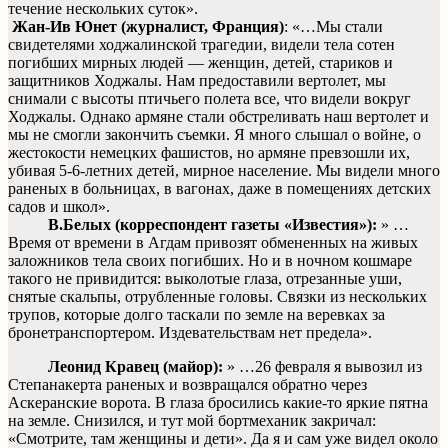
течение нескольких суток».
Жан-Ив Юнет (журналист, Франция)
: «…Мы стали
свидетелями ходжалинской трагедии, видели тела сотен
погибших мирных людей — женщин, детей, стариков и
защитников Ходжалы. Нам предоставили вертолет, мы
снимали с высоты птичьего полета все, что видели вокруг
Ходжалы. Однако армяне стали обстреливать наш вертолет и
мы не смогли закончить съемки. Я много слышал о войне, о
жестокости немецких фашистов, но армяне превзошли их,
убивая 5-6-летних детей, мирное население. Мы видели много
раненых в больницах, в вагонах, даже в помещениях детских
садов и школ».
В.Белых (корреспондент газеты «Известия»):
» …
Время от времени в Агдам привозят обмененных на живых
заложников тела своих погибших. Но и в ночном кошмаре
такого не привидится: выколотые глаза, отрезанные уши,
снятые скальпы, отрубленные головы. Связки из нескольких
трупов, которые долго таскали по земле на веревках за
бронетранспортером. Издевательствам нет предела».
Леонид Кравец (майор):
» …26 февраля я вывозил из
Степанакерта раненых и возвращался обратно через
Аскеранские ворота. В глаза бросились какие-то яркие пятна
на земле. Снизился, и тут мой бортмеханик закричал:
«Смотрите, там женщины и дети». Да я и сам уже видел около