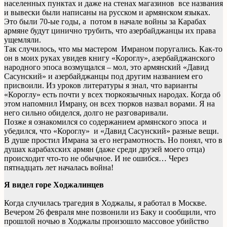
населенных пунктах и даже на стенах магазинов все названия
и вывески были написаны на русском и армянском языках.
Это были 70-ые годы, а потом в начале войны за Карабах
армяне будут цинично трубить, что азербайджанцы их права
ущемляли.
Так случилось, что мы мастером Имраном поругались. Как-то
он в моих руках увидев книгу «Короглу», азербайджанского
народного эпоса возмущался – мол, это армянский «Давид
Сасунский» и азербайджанцы под другим названием его
присвоили. Из уроков литературы я знал, что варианты
«Короглу» есть почти у всех тюркоязычных народах. Когда об
этом напомнил Имрану, он всех тюрков назвал ворами. Я на
него сильно обиделся, долго не разговаривали.
Позже я ознакомился со содержанием армянского эпоса и
убедился, что «Короглу» и «Давид Сасунский» разные вещи.
В душе простил Имрана за его неграмотность. Но понял, что в
душах карабахских армян (даже среди друзей моего отца)
происходит что-то не обычное. И не ошибся… Через
пятнадцать лет началась война!
Я видел горе Ходжалинцев
Когда случилась трагедия в Ходжалы, я работал в Москве.
Вечером 26 февраля мне позвонили из Баку и сообщили, что
прошлой ночью в Ходжалы произошло массовое убийство