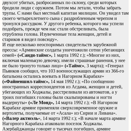
двухсот убитых, разбросанных по склону, среди которых
бродили люди с оружием. Потом мы летали, чтобы забрать
трупы. С нами был местный капитан милиции. Он увидел там
своего четырехлетнего сына с раздробленным черепом и
тронулся рассудком. У другого ребенка, которого мы успели
подобрать, прежде чем нас стали обстреливать, была
отрублена голова. Изувеченные тела женщин, детей и
стариков я видел повсюду».
И еще несколько неоспоримых свидетельств зарубежной
прессы: «Армянские солдаты уничтожили сотни убегающих
семей»
(«Санди-таймс»,
1 марта 1992 г.); «Многие из них,
включая маленькую девочку, имели страшные ранения, у нее
не было тронуто только лицо»
(«Таймс»
, 3 марта); «Генерал
Пьянков сообщил, что 103 военнослужащих армян из 366-го
батальона остались воевать в Нагорном Карабахе»
(«Файненшнл-таймс»,
14 мая 1992 г.); «По сообщению
иностранных корреспондентов из Агдама, женщин и детей,
убегающих из Ходжалы, расстреливали из автоматов, а у
троих погибших головы были скальпированы и ногти
выдернуты»
(«Ле Монд»,
14 марта 1992 г.); «В Нагорном
Карабахе армяне применяли сверхсовременное оружие и
вертолеты, получаемые от «Асала» из Сирии и Ливана».
(«Валер актюэль
«, 14 марта 1992 г.); «В начале марта армяне
Нагорного Карабаха атаковали поселок Ходжалы.
Азербайджанцы говорят о тысячах погибших, армяне