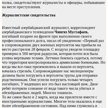
полка, свидетельствуют журналисты и офицеры, побывавшие
на месте преступления.
Журналистские свидетельства
Известный азербайджанский журналист, корреспондент
азербайджанского телевидения
Чингиз Мустафаев,
погибший позднее на фронте при выполнении своего
профессионального долга, писал об увиденном: «Первый раз
в сопровождении двух военных вертолетов мы прибыли на
место расстрелов 28 февраля. С воздуха увидели площадку
примерно в 500 метров радиусом, которая почти вся была
усеяна мертвыми телами. Летчики боялись садиться, потому
что территория контролировались армянскими боевиками. Но
когда мы все-таки приземлились и вышли из вертолета,
началась стрельба. Сопровождавшие нас милиционеры
должны были погрузить в вертолеты трупы для отправки
родственникам. Они успели погрузить только четырех
погибших. У видевших все это был настоящий шок. Двое
ребят потеряли сознание от вида такого числа убитых и
обезображенных людей. Многих тошнило.
То же самое было и 2 марта, когда мы прилетели вместе с
иностранными журналистами. Многие тела оказались в еще
более обезображенном состоянии. Над ними глумились в