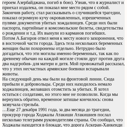
героем Азербайджана, погиб в бою). Узнав, что я журналист и
приехал издалека, он показал мне место рядом с собой.
Закончив работу, стал рассказывать о случившейся трагедии,
показал огромную кучу окровавленных, изрешеченных
пулями документов убитых хождалинцев. Среди них были
паспорта, партийные и комсомольские билеты, свидетельства
о рождении и т.д. Их вынули из карманов погибших.
Потом А.Багиров отвел меня к месту нового захоронения, что
в восточной части города. Здесь тела нескольких беременных
женщин были похоронены отдельно. Нетрудно было
догадаться, что эти могилы именно беременных, так как по
древнему обычаю на каждой могиле стояли друг против друга
два надгробия- для матери и дитя. Мой провожатый рассказал,
что у этих несчастных армянские боевики вспарывали
животы.
На следующий день мы были на фронтовой линии. Сюда
прибыли и добровольцы. Среди них находилось немало
ходжалинцев, желавших отомстить за убитых. Я хотел
остаться с солдатами, но этого мне не позволили. Когда мы
вернулись обратно, временное затишье кончилось: снова
зазвучала стрельба.
…Еще 27 декабря 1991 года, за два месяца до трагедии,
прокурор города Ходжалы Атакиши Атакишиев послал
несколько телеграмм руководителям страны. Он сообщал, что
Ходжалы находится в блокаде, что дорога Аскеран-Ханкенди