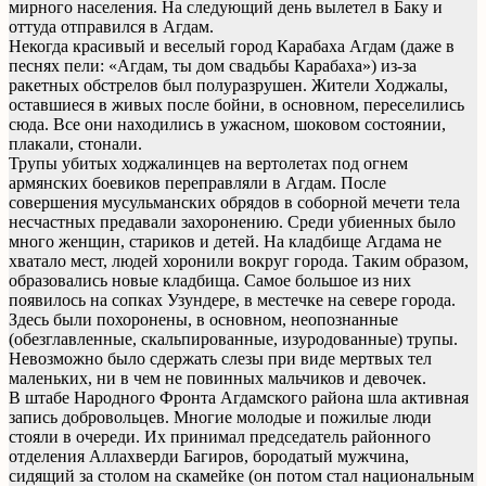
мирного населения. На следующий день вылетел в Баку и
оттуда отправился в Агдам.
Некогда красивый и веселый город Карабаха Агдам (даже в
песнях пели: «Агдам, ты дом свадьбы Карабаха») из-за
ракетных обстрелов был полуразрушен. Жители Ходжалы,
оставшиеся в живых после бойни, в основном, переселились
сюда. Все они находились в ужасном, шоковом состоянии,
плакали, стонали.
Трупы убитых ходжалинцев на вертолетах под огнем
армянских боевиков переправляли в Агдам. После
совершения мусульманских обрядов в соборной мечети тела
несчастных предавали захоронению. Среди убиенных было
много женщин, стариков и детей. На кладбище Агдама не
хватало мест, людей хоронили вокруг города. Таким образом,
образовались новые кладбища. Самое большое из них
появилось на сопках Узундере, в местечке на севере города.
Здесь были похоронены, в основном, неопознанные
(обезглавленные, скальпированные, изуродованные) трупы.
Невозможно было сдержать слезы при виде мертвых тел
маленьких, ни в чем не повинных мальчиков и девочек.
В штабе Народного Фронта Агдамского района шла активная
запись добровольцев. Многие молодые и пожилые люди
стояли в очереди. Их принимал председатель районного
отделения Аллахверди Багиров, бородатый мужчина,
сидящий за столом на скамейке (он потом стал национальным