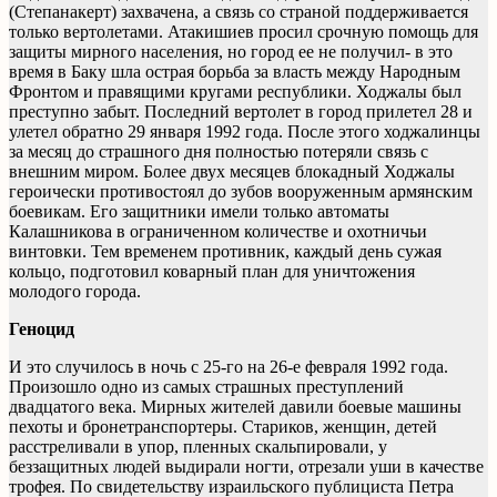
(Степанакерт) захвачена, а связь со страной поддерживается
только вертолетами. Атакишиев просил срочную помощь для
защиты мирного населения, но город ее не получил- в это
время в Баку шла острая борьба за власть между Народным
Фронтом и правящими кругами республики. Ходжалы был
преступно забыт. Последний вертолет в город прилетел 28 и
улетел обратно 29 января 1992 года. После этого ходжалинцы
за месяц до страшного дня полностью потеряли связь с
внешним миром. Более двух месяцев блокадный Ходжалы
героически противостоял до зубов вооруженным армянским
боевикам. Его защитники имели только автоматы
Калашникова в ограниченном количестве и охотничьи
винтовки. Тем временем противник, каждый день сужая
кольцо, подготовил коварный план для уничтожения
молодого города.
Геноцид
И это случилось в ночь с 25-го на 26-е февраля 1992 года.
Произошло одно из самых страшных преступлений
двадцатого века. Мирных жителей давили боевые машины
пехоты и бронетранспортеры. Стариков, женщин, детей
расстреливали в упор, пленных скальпировали, у
беззащитных людей выдирали ногти, отрезали уши в качестве
трофея. По свидетельству израильского публициста Петра