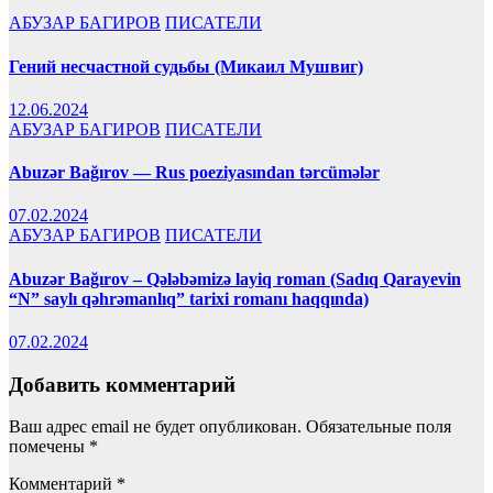
АБУЗАР БАГИРОВ
ПИСАТЕЛИ
Гений несчастной судьбы (Микаил Мушвиг)
12.06.2024
АБУЗАР БАГИРОВ
ПИСАТЕЛИ
Abuzər Bağırov — Rus poeziyasından tərcümələr
07.02.2024
АБУЗАР БАГИРОВ
ПИСАТЕЛИ
Abuzər Bağırov – Qələbəmizə layiq roman (Sadıq Qarayevin
“N” saylı qəhrəmanlıq” tarixi romanı haqqında)
07.02.2024
Добавить комментарий
Ваш адрес email не будет опубликован.
Обязательные поля
помечены
*
Комментарий
*