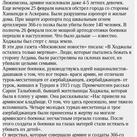
Люкимсона, армяне насиловали даже 4-5 летних девочек.
Еще вечером 25 февраля начался обстрел города со стороны
Ханкенди и Аскерана. Были разрушены аэропорт и жилые
дома. При защите аэропорта под шквальным огнем
артиллерии 366-го полка были убиты более 140 человек. В
полночь 26 февраля после мощной артподготовки боевики
перешли в наступление. Что было дальше — известно.
Ходжалы был стерт с лица земли.
В эти дни газета «Московские новости» писала: «В Ходжалы
остались только мертвые». Люди, которые пытались бежать в
сторону Агдама, были расстреляны на склонах высот, их
убивали целыми семьями.
Армянские боевики, руководствуясь идеей националистов-
дашнаков о том, что все тюрки- враги армян, не отличали
турок-месхетинцев от азербайджанцев, азербайджанцев- от
турок, живших в Турции в 1915 году. Примечателен рассказ
Сарии Талыбовой, бывшей жительницы Ходжалы, которая
была в плену у армян. Она рассказывала: «Нас привели на
армянское кладбище. О том, что здесь произошло, мне тяжело
вспоминать. Четыре молодых турках-месхетинца и трое
азербайджанцев были принесены в жертву на могиле
армянского боевика: несчастным отрезали головы. После
этого солдаты и боевики на глазах матерей стали истязать и
убивать их детей».
О зверствах, которые совершали армяне и солдаты 366-го