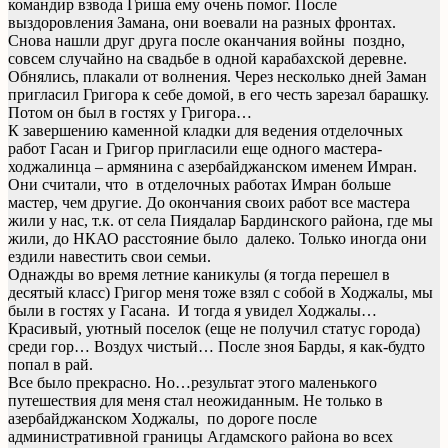
командир взвода Гриша ему очень помог. После
выздоровления Замана, они воевали на разных фронтах.
Снова нашли друг друга после оканчания войны поздно,
совсем случайно на свадьбе в одной карабахской деревне.
Обнялись, плакали от волнения. Через несколько дней Заман
пригласил Григора к себе домой, в его честь зарезал барашку.
Потом он был в гостях у Григора…
К завершению каменной кладки для ведения отделочных
работ Гасан и Григор пригласили еще одного мастера-
ходжалинца – армянина с азербайджанском именем Имран.
Они считали, что в отделочных работах Имран больше
мастер, чем другие. До окончания своих работ все мастера
жили у нас, т.к. от села Пиядалар Бардинского района, где мы
жили, до НКАО расстояние было далеко. Только иногда они
ездили навестить свои семьи.
Однажды во время летние каникулы (я тогда перешел в
десятый класс) Григор меня тоже взял с собой в Ходжалы, мы
были в гостях у Гасана. И тогда я увидел Ходжалы…
Красивый, уютный поселок (еще не получил статус города)
среди гор… Воздух чистый… После зноя Барды, я как-будто
попал в рай.
Все было прекрасно. Но…результат этого маленького
путешествия для меня стал неожиданным. Не только в
азербайджанском Ходжалы, по дороге после
административной границы Агдамского района во всех