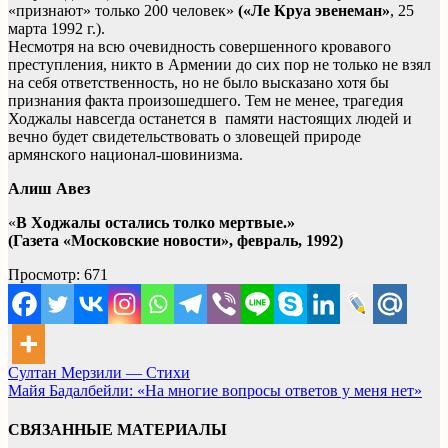
«признают» только 200 человек»
(«Ле Круа эвенеман»
, 25
марта 1992 г.).
Несмотря на всю очевидность совершенного кровавого
преступления, никто в Армении до сих пор не только не взял
на себя ответственность, но не было высказано хотя бы
признания факта произошедшего. Тем не менее, трагедия
Ходжалы навсегда останется в памяти настоящих людей и
вечно будет свидетельствовать о зловещей природе
армянского национал-шовинизма.
Алиш Авез
«
В Ходжалы остались толко мертвые.»
(Газета «Московские новости», февраль, 1992)
Просмотр:
671
Навигация
Султан Мерзили — Стихи
Майя Бадалбейли: «На многие вопросы ответов у меня нет»
по
записям
СВЯЗАННЫЕ МАТЕРИАЛЫ